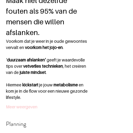
Maak niet dezelfde 
fouten als 95% van de 
mensen die willen 
afslanken.
Voorkom dat je weer in je oude gewoontes 
vervalt en 
voorkom het jojo-en
.
‘
duurzaam afslanken’
 geeft je waardevolle 
tips over 
vetverlies technieken
, het creëren 
van de
 juiste mindset
.  
Hiermee 
kickstart
 je jouw
 metabolisme
 en 
kom je in de flow voor een nieuwe gezonde 
lifestyle. 
Meer weergeven
Planning