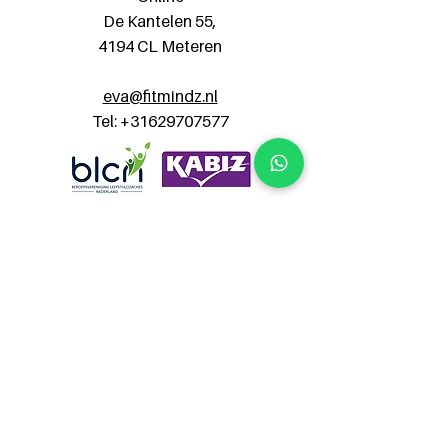
De Kantelen 55,
4194 CL Meteren
eva@fitmindz.nl
Tel:
+31629707577
FitMindz helpt vrouwelijke
ondernemers om niet langer op
wilskracht te leven, maar op volle
energie te ondernemen. We
combineren evidence-based
leefstijlcoaching met hypnose en