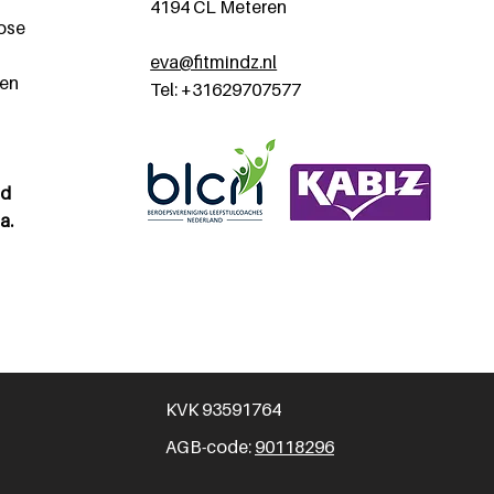
4194 CL Meteren
ose
eva@fitmindz.nl
 en
Tel: +31629707577
nd
a.
KVK 93591764
AGB-code:
90118296