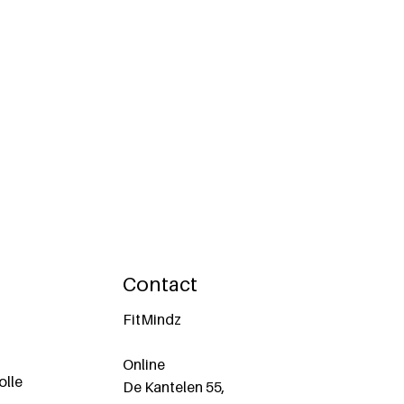
Contact
FitMindz
m
Online
olle
De Kantelen 55,