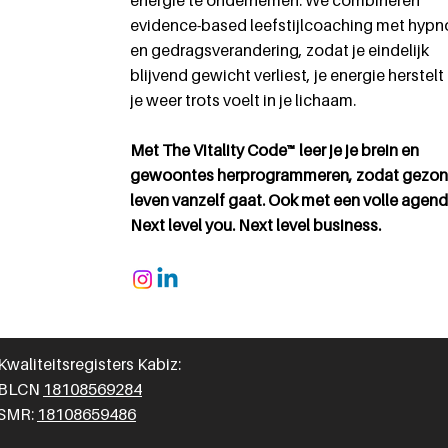
energie te ondernemen. We combineren
evidence-based leefstijlcoaching met hypn
en gedragsverandering, zodat je eindelijk
blijvend gewicht verliest, je energie herstelt
je weer trots voelt in je lichaam.
Met The Vitality Code™ leer je je brein en
gewoontes herprogrammeren, zodat gezo
leven vanzelf gaat. Ook met een volle agend
Next level you. Next level business.
Kwaliteitsregisters Kabiz:
BLCN
18108569284
SMR:
18108659486