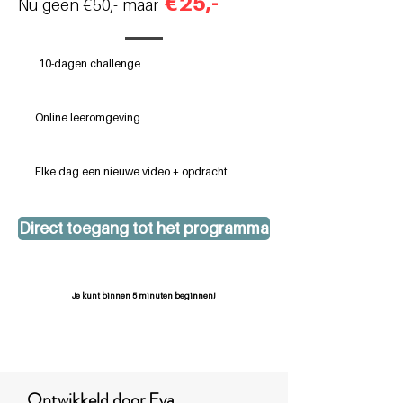
€25
,-
Nu geen €50,- maar
10-dagen challenge
Online leeromgeving
Elke dag een nieuwe video + opdracht
Direct toegang tot het programma
Inclusief gratis één maand leefstijl app
Je kunt binnen 5 minuten beginnen!
Ontwikkeld door Eva