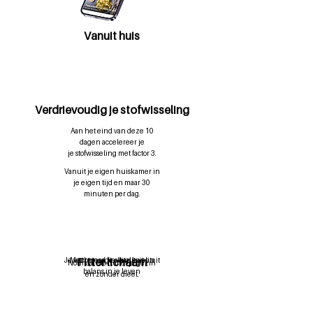
Vanuit huis
3x
Verdrievoudig je stofwisseling
Aan het eind van deze 10
dagen accelereer je
je stofwisseling met factor 3.
Vanuit je eigen huiskamer in
je eigen tijd en maar 30
minuten per dag.
Fitter lichaam
Je verbeterd je slaap kwaliteit
Meer energie, vitaliteit en
Normaal eten, met je gezin
balans in je leven
en zonder dieet.