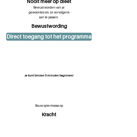
Nooit meer op dieet
Bewust worden van je
gewoontes om ze vervolgens
aan te passen.
Bewustwording
Direct toegang tot het programma
Inclusief gratis één maand leefstijl app
Je kunt binnen 5 minuten beginnen!
Bouw spiermassa op
Kracht