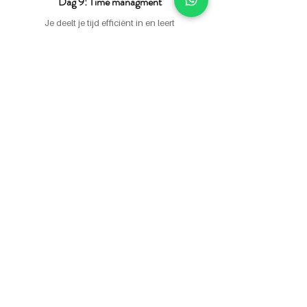
Dag 9: Time managment
Je deelt je tijd efficiënt in en leert
onderscheid te maken tussen urgenties en
bijzaken.
Dag 10: Volhouden
Je bedenkt eigen strategieën om grip te
hebben en vol te houden in lastige tijden.
Wat deelnemers zeggen over het
10-dagen metabolic accelerator programma