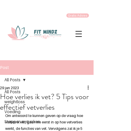
Gratis Advies
Post
All Posts
29 jan 2023
All Posts
Hoe verlies ik vet? 5 Tips voor
weightloss
effectief vetverlies
Voeding
Om antwoord te kunnen geven op de vraag hoe 
Stoppen met roken
verlies ik vet, gaan we eerst in op hoe vetverlies 
werkt, de functies van vet. Vervolgens zal ik je 5 