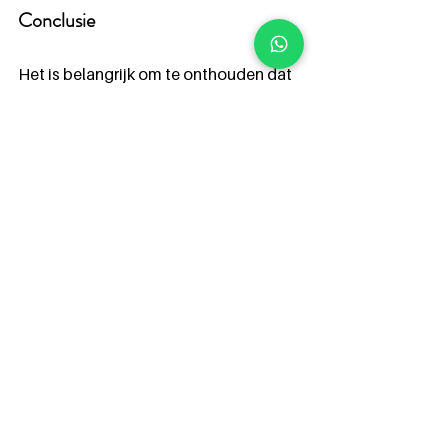
Conclusie
Het is belangrijk om te onthouden dat 
vetverlies niet altijd gelijk staat aan 
gewichtsverlies. Spiermassa kan ook 
toenemen door krachttraining, wat 
kan leiden tot een verschil in 
lichaamssamenstelling. Bovendien 
kan het verliezen van vet een langzaam 
proces zijn en is het belangrijk om 
geduldig te zijn en realistische doelen 
te stellen.
Om vet te verliezen moet het lichaam 
meer calorieën verbranden dan het 
binnenkrijgt. Dit kan worden bereikt 
door middel van een gezond dieet en 
regelmatige lichaamsbeweging. 